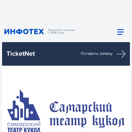
Билетные системы
с 1998 года
TicketNet
Оставить заявку